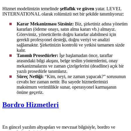
Hizmet modelimizin temelinde
şeffaflık ve güven
yatar. LEVEL
INTERNATIONAL olarak rolümüzü net bir şekilde tanımlıyoruz:
Karar Mekanizması Sizsiniz:
Biz, şirketiniz adına yönetim
kararları (ödeme onayı, satın alma kararı vb.) almayız.
Görevimiz, yöneticilerin doğru kararlar alabilmesi için
gerekli profesyonel desteği, doğru veriyi ve analizi
sağlamaktır. Şirketinizin kontrolü ve yetkisi tamamen sizde
kalır.
Tanımlı Prosedürler:
İşe başlamadan önce, taraflar
arasındaki bilgi akışını, belge teslim yöntemlerini, onay
mekanizmalarını ve zaman çizelgelerini (deadline) açık bir
yazılı prosedürle tanımlarız.
Süreç Netliği:
“Kim, neyi, ne zaman yapacak?” sorusunun
cevabı her zaman nettir. Bu sayede hizmetlerimizi
maksimum verimlilikle sunar, operasyonel karmaşanın
önüne geçeriz.
Bordro Hizmetleri
En güncel yazılım altyapıları ve mevzuat bilgisiyle, bordro ve