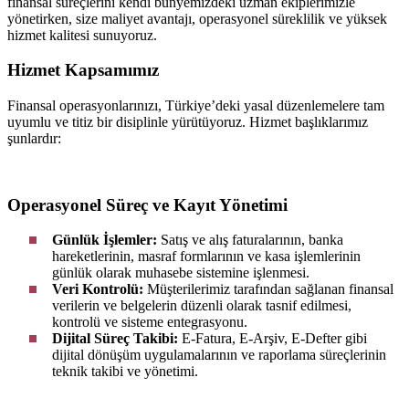
finansal süreçlerini kendi bünyemizdeki uzman ekiplerimizle
yönetirken, size maliyet avantajı, operasyonel süreklilik ve yüksek
hizmet kalitesi sunuyoruz.
Hizmet Kapsamımız
Finansal operasyonlarınızı, Türkiye’deki yasal düzenlemelere tam
uyumlu ve titiz bir disiplinle yürütüyoruz. Hizmet başlıklarımız
şunlardır:
Operasyonel Süreç ve Kayıt Yönetimi
Günlük İşlemler:
Satış ve alış faturalarının, banka
hareketlerinin, masraf formlarının ve kasa işlemlerinin
günlük olarak muhasebe sistemine işlenmesi.
Veri Kontrolü:
Müşterilerimiz tarafından sağlanan finansal
verilerin ve belgelerin düzenli olarak tasnif edilmesi,
kontrolü ve sisteme entegrasyonu.
Dijital Süreç Takibi:
E-Fatura, E-Arşiv, E-Defter gibi
dijital dönüşüm uygulamalarının ve raporlama süreçlerinin
teknik takibi ve yönetimi.