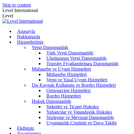
Skip to content
Level International
Level
Anasayfa
Hakkımızda
Hizmetlerimiz
Vergi Danışmanlığı
Türk Vergi Danışmanlığı
Uluslararası Vergi Danışmanlığı
Transfer Fiyatlandırması Danışmanlığı
Muhasebe ve Uyum Hizmetleri
Muhasebe Hizmetleri
Vergi ve Yasal Uyum Hizmetleri
Dış Kaynak Kullanımı ve Bordro Hizmetleri
Outsourcing Hizmetleri
Bordro Hizmetleri
Hukuk Danışmanlığı
Şirketler ve Ticaret Hukuku
Yabancılar ve Vatandaşlık Hukuku
Sözleşme ve Mevzuat Danışmanlığı
Uyuşmazlık Çözümü ve Dava Takibi
Ekibimiz
Yayınlarımız