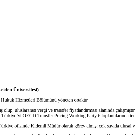
eiden Üniversitesi)
kuk Hizmetleri Bölümünü yöneten ortaktır.
ş olup, uluslararası vergi ve transfer fiyatlandırması alanında çalışmışt
e Türkiye’yi OECD Transfer Pricing Working Party 6 toplantılarında tems
iye ofisinde Kıdemli Müdür olarak görev almış; çok sayıda ulusal ve ul