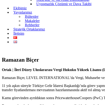
Uyuşmazlık Çözümü ve Dava Takibi
Ekibimiz
Yayınlarımız
Bültenler
Makaleler
Rehberler
Stratejik Ortaklarımız
İletişim
Ramazan Biçer
Ortak | İleri Düzey Uluslararası Vergi Hukuku Yüksek Lisansı (L
Ramazan Biçer, LEVEL INTERNATIONAL’da Vergi, Muhasebe ve Hu
11 yılı aşkın süreyle Türkiye Gelir İdaresi Başkanlığı’nda görev yapmı
transfer fiyatlandırması mevzuatının hazırlanmasında aktif rol almış v
Kamu görevinden ayrıldıktan sonra PricewaterhouseCoopers (PwC) Türk