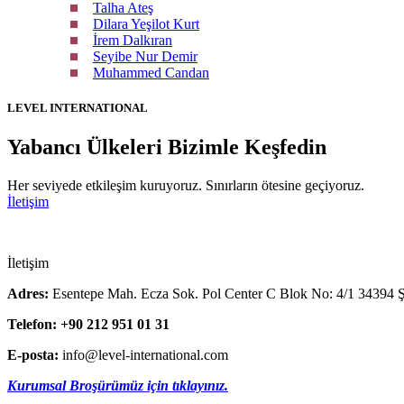
Talha Ateş
Dilara Yeşilot Kurt
İrem Dalkıran
Seyibe Nur Demir
Muhammed Candan
LEVEL INTERNATIONAL
Yabancı Ülkeleri Bizimle Keşfedin
Her seviyede etkileşim kuruyoruz. Sınırların ötesine geçiyoruz.
İletişim
İletişim
Adres:
Esentepe Mah. Ecza Sok. Pol Center C Blok No: 4/1 34394 Şiş
Telefon: +90 212 951 01 31
E-posta:
info@level-international.com
Kurumsal Broşürümüz için tıklayınız.