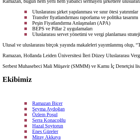
Ramazan, bugün hem yerli hem yabancı sermayeli şirketlere uluslararas
Uluslararası şirket yapılanması ve sınır ötesi yatırımlar
Transfer fiyatlandırması raporlama ve politika tasarımı
Peşin Fiyatlandırma Anlaşmaları (APA)
BEPS ve Pillar 2 uygulamaları
Uluslararası servet yönetimi ve vergi planlaması strateji
Ulusal ve uluslararası birçok yayında makaleleri yayımlanmış olup, “T
Ramazan, Hollanda Leiden Üniversitesi İleri Düzey Uluslararası Ve
Serbest Muhasebeci Mali Müşavir (SMMM) ve Kamu İç Denetçisi lisansl
Ekibimiz
Ramazan Biçer
Şeyma Aydoğan
Özlem Poşul
Serra Konaçoğlu
Hazal Soytorun
Enes Güreler
Miray Akkaya