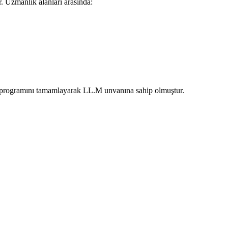
. Uzmanlık alanları arasında:
 programını tamamlayarak LL.M unvanına sahip olmuştur.