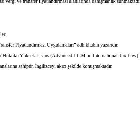
ı vergi ve transfer fiyatlandırması alanlarında danışmanlık sunmaktadır
leri
ransfer Fiyatlandırması Uygulamaları” adlı kitabın yazarıdır.
rgi Hukuku Yüksek Lisans (Advanced LL.M. in International Tax Law)
arına sahiptir, İngilizceyi akıcı şekilde konuşmaktadır.